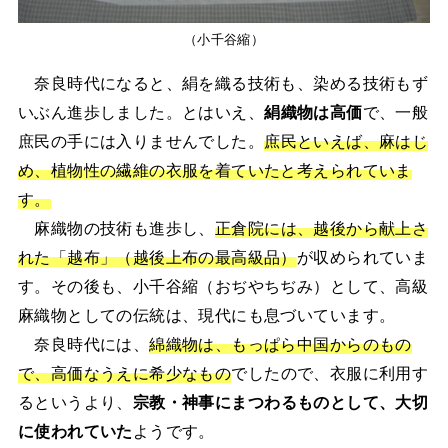
（小千谷縮）
奈良時代になると、絹を織る技術も、染める技術もず
いぶん進歩しました。とはいえ、
絹織物は高価
で、一般
庶民の手には入りませんでした。
庶民といえば、麻はじ
め、植物性の繊維の衣服を着ていたと考えられていま
す。
麻織物の技術も進歩し、
正倉院には、越後から献上さ
れた「越布」（越後上布の最高級品）
が収められていま
す。その後も、小千谷縮（おぢやちぢみ）として、高級
麻織物としての伝統は、現代にも息づいています。
奈良時代には、
綿織物は、もっぱら中国からのもの
で、高価なうえに希少なもの
でしたので、衣服に利用す
るというより、
宗教・神事にまつわるものとして、大切
に使われていた
ようです。