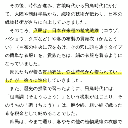
その後、時代が進み、古墳時代から飛鳥時代にかけ
て、大陸や朝鮮半島から、織物の技術が伝わり、日本の
織物技術がさらに向上していきました。
そのころ、
庶民は、日本在来種の植物繊維
（コウゾ、
バショウ、クズなど）や麻の布製の貫頭衣（かんとう
い）（＝布の中央に穴をあけ、その穴に頭を通すタイプ
の簡単な衣服）を、貴族たちは、絹の衣服を着るように
なっていました。
庶民たちが着る
貫頭衣は、弥生時代から着られていま
したが、徐々に進化
していきました。
また、歴史の授業で習ったように、飛鳥時代には、
「租庸調（そようちょう）」という税制がはじまり、そ
のうちの「調（ちょう）」は、麻や綿、粗い絹で織った
布を税金として納めることでした。
庶民は、今まで通り、麻やその他の植物繊維の衣服で