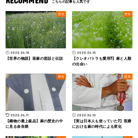
RECOMMEND
歴史
歴史
2020.06.10
2020.06.10
【世界の物語】亜麻の昔話と伝説
【クレオパトラも愛用⁈】麻と人類
の出会い
歴史
医療
2020.06.11
2020.06.10
【織物の最上級品】麻の歴史の中
【実は日本人も使っていた⁉︎】医療
に見る奈良晒
における麻の時代による変化