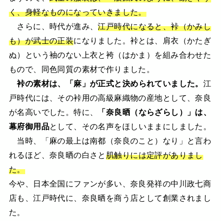
く、身軽なものになっていきました。
さらに、時代が進み、
江戸時代になると、裃（かみし
も）が武士の正装
になりました。裃とは、肩衣（かたぎ
ぬ）という袖のない上衣と袴（はかま）を組み合わせた
もので、同色同質の素材で作りました。
裃の素材は、「麻」が正式と決められていました。
江
戸時代には、その裃用の高級麻織物の産地として、奈良
が名高いでした。特に、
「奈良晒（ならざらし）」は、
幕府御用品
として、その名声をほしいままにしました。
当時、「麻の最上は南都（奈良のこと）なり」と言わ
れるほど、奈良晒の白さと
肌触りには定評がありまし
た。
今や、日本全国にファンが多い、奈良発祥の中川政七商
店も、江戸時代に、奈良晒を商う店として創業されまし
た。