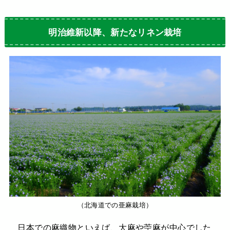
明治維新以降、新たなリネン栽培
（北海道での亜麻栽培）
日本での麻織物といえば、大麻や苧麻が中心でした