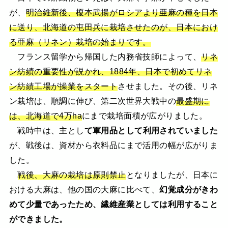
が、
明治維新後、榎本武揚がロシアより亜麻の種を日本
に送り、北海道の屯田兵に栽培させたのが、日本におけ
る亜麻（リネン）栽培の始まりです。
フランス留学から帰国した内務省技師によって、
リネ
ン紡績の重要性が説かれ、1884年、日本で初めてリネ
ン紡績工場が操業をスタート
させました。その後、リネ
ン栽培は、順調に伸び、第二次世界大戦中の
最盛期に
は、北海道で4万ha
にまで栽培面積が広がりました。
戦時中は、主とし
て軍用品として利用されていました
が、戦後は、資材から衣料品にまで活用の幅が広がりま
した。
戦後、大麻の栽培は原則禁止
となりましたが、日本に
おける大麻は、他の国の大麻に比べて、
幻覚成分がきわ
めて少量であったため、繊維産業としては利用すること
ができました。