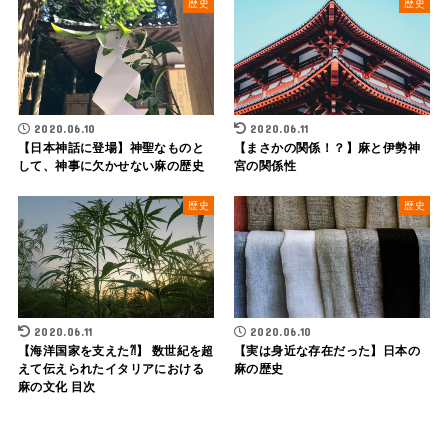
歴史
歴史
2020.06.10
2020.06.11
【日本神話に登場】神聖なものと
【まさかの関係！？】麻と伊勢神
して、神事に欠かせない麻の歴史
宮の関係性
歴史
歴史
2020.06.11
2020.06.10
【海洋国家を支えた⁈】 数世紀を超
【実は身近な存在だった】日本の
えて伝えられたイタリアにおける
麻の歴史
麻の文化 目次