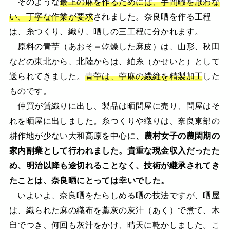
そのような
最上の麻を作るためには、手間暇を厭わな
い、丁寧な作業が要求
されました。奈良晒を作る工程
は、糸つくり、織り、晒しの三工程に分かれます。
原料の青苧（あおそ＝乾燥した麻皮）は、山形、秋田
などの東北から、北陸からは、絈糸（かせいと）として
送られてきました。
青苧は、苧麻の繊維を精製加工
した
ものです。
仲買が賃織りに出し、製品は晒問屋に売り、問屋はそ
れを晒屋に出しました。糸つくりや織りは、奈良東部の
耕作地が少ない大和高原を中心に
、農村女子の農閑期の
家内副業として行われました。貴重な現金収入だったた
め、明治以降も途切れることなく、技術が継承されてき
たことは、奈良晒にとっては幸いでした。
いよいよ、奈良晒をたらしめる晒の技法ですが、晒屋
は、織られた麻の織布を藁灰の灰汁（あく）で煮て、木
臼でつき、何回も灰汁をかけ、晴天に乾かしました。こ