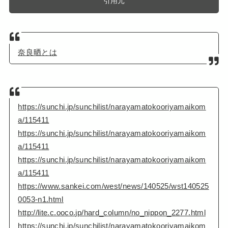
引用元
奈良晒とは
https://sunchi.jp/sunchilist/narayamatokooriyamaikom
a/115411
https://sunchi.jp/sunchilist/narayamatokooriyamaikom
a/115411
https://sunchi.jp/sunchilist/narayamatokooriyamaikom
a/115411
https://www.sankei.com/west/news/140525/wst140525
0053-n1.html
http://lite.c.ooco.jp/hard_column/no_nippon_2277.html
https://sunchi.jp/sunchilist/narayamatokooriyamaikom