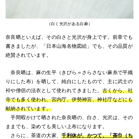
（白く光沢がある白麻）
奈良晒といえば、その白さと光沢が身上です。前章でも
書きましたが、「日本山海名物図絵」でも、その品質が
絶賛されています。
奈良晒は、麻の生平（きびら＝さらさない麻糸で平織
りにした布）を晒して、純白にしたもので、主に武士の
裃や僧侶の法衣として使われてきました。
古くから、社
寺でも多く使われ、宮内庁、伊勢神宮、神社庁などにも
献納されています。
手間暇かけて晒された奈良晒の、白さ、光沢は、その
ままでも、染めても美しい上布になります。
さらに、茶道の大家、
千利休が、かつて、「茶巾（ち