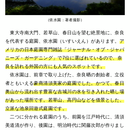
（依水園：著者撮影）
東大寺南大門、若草山、春日山を望む絶景地に、奈良
を代表する庭園、依水園（いすいえん）があります。
ア
メリカの日本庭園専門雑誌「ジャーナル・オブ・ジャパ
ニーズ・ガーデニング」で7位に選ばれているので、奈
良を訪れる外国の方にも人気のスポットです。
依水園は、前章で取り上げた、奈良晒の創始者、立役
者ともいえる
豪商清須美家の庭園でした。かつて、春日
奥山から流れ出す豊富な吉城川の水を引き入れた晒し場
があった場所です。若草山、高円山などを借景とした、
立派な池泉回遊式庭園です。
二つに分かれる庭園のうち、前園を江戸時代に、清須
美道清が作り、後園は、明治時代に関藤次郎が作りまし