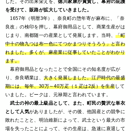
した。その出来栄えを、
徳川家康が賞賛し、幕府の庇護
を受けて、販路が拡大していきました。
1657年（明暦3年）、奈良町の惣年寄が麻布に、「奈
良改」の検印を押し、幕府御用品として、商業生産がは
じまり、南都随一の産業として発展します。当時、
「町
中十の物九つは布一色にてつかまつりそうろう」と言わ
れました。多くが、麻産業に従事していたことがわかり
ます。
幕府御用品となったことで全国にその知名度が広が
り、奈良晒業は、
大きく発展しました。江戸時代の最盛
期には、毎年、30万～40万疋（１疋は2反）を生産
して
いました。ピークは、元禄期と言われています。
武士の裃の最上級品として、また、町民の贅沢な単衣
として人気
がありましたが、その後、他国産との競争に
敗れたことと、明治維新によって、武士という最大の市
場を失ったことによって、その生産は、急速に衰退して