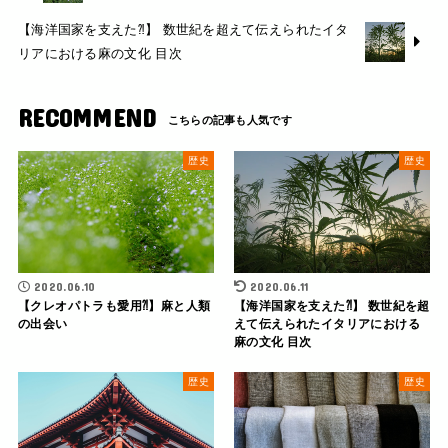
【海洋国家を支えた⁈】 数世紀を超えて伝えられたイタ
リアにおける麻の文化 目次
RECOMMEND
歴史
歴史
2020.06.10
2020.06.11
【クレオパトラも愛用⁈】麻と人類
【海洋国家を支えた⁈】 数世紀を超
の出会い
えて伝えられたイタリアにおける
麻の文化 目次
歴史
歴史