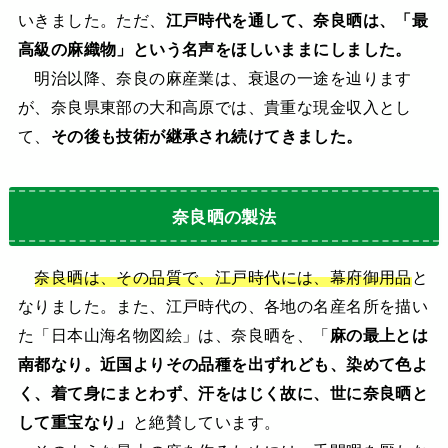
いきました。ただ、
江戸時代を通して、奈良晒は、「最
高級の麻織物」という名声をほしいままにしました。
明治以降、奈良の麻産業は、衰退の一途を辿ります
が、奈良県東部の大和高原では、貴重な現金収入とし
て、
その後も技術が継承され続けてきました。
奈良晒の製法
奈良晒は、その品質で、江戸時代には、幕府御用品
と
なりました。また、江戸時代の、各地の名産名所を描い
た「日本山海名物図絵」は、奈良晒を、「
麻の最上とは
南都なり。近国よりその品種を出ずれども、染めて色よ
く、着て身にまとわず、汗をはじく故に、世に奈良晒と
して重宝なり」
と絶賛しています。