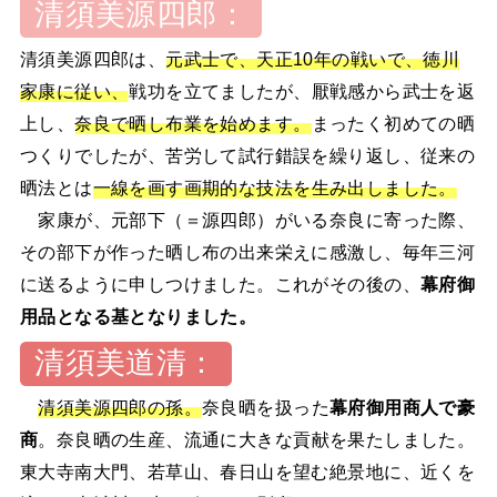
清須美源四郎：
清須美源四郎は、
元武士で、天正10年の戦いで、徳川
家康に従い、
戦功を立てましたが、厭戦感から武士を返
上し、
奈良で晒し布業を始めます。
まったく初めての晒
つくりでしたが、苦労して試行錯誤を繰り返し、従来の
晒法とは
一線を画す画期的な技法を生み出しました。
家康が、元部下（＝源四郎）がいる奈良に寄った際、
その部下が作った晒し布の出来栄えに感激し、毎年三河
に送るように申しつけました。これがその後の、
幕府御
用品となる基となりました。
清須美道清：
清須美源四郎の孫。
奈良晒を扱った
幕府御用商人で豪
商
。奈良晒の生産、流通に大きな貢献を果たしました。
東大寺南大門、若草山、春日山を望む絶景地に、近くを