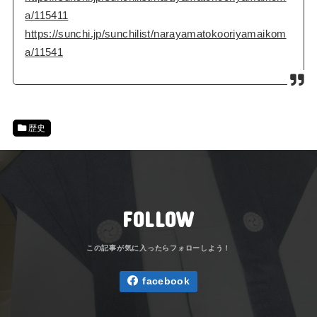
a/115411
https://sunchi.jp/sunchilist/narayamatokooriyamaikom
a/11541
歴史
FOLLOW
facebook