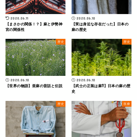
2020.06.11
2020.06.10
【まさかの関係！？】麻と伊勢神
【実は身近な存在だった】日本の
宮の関係性
麻の歴史
歴史
歴史
2020.06.10
2020.06.10
【世界の物語】亜麻の昔話と伝説
【武士の正装は麻⁈】日本の麻の歴
史
歴史
医療